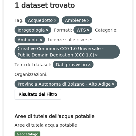
1 dataset trovato
Tag:
Acquedotto
Ambiente
Idrogeologia
Formati:
WFS
Categorie:
Ambiente
Licenze sulle risorse:
Creative Commons CC0 1.0 Universale -
Public Domain Dedication (CC0 1.0)
Temi del dataset:
Dati provvisori
Organizzazioni:
Provincia Autonoma di Bolzano - Alto Adige
Risultato del Filtro
Aree di tutela dell'acqua potabile
Aree di tutela acqua potabile
Geocatalogo