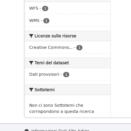
WFS
-
1
WMS
-
1
Licenze sulle risorse
Creative Commons...
-
1
Temi del dataset
Dati provvisori
-
1
Sottotemi
Non ci sono Sottotemi che
corrispondono a questa ricerca
Informazioni Dati Alto Adige