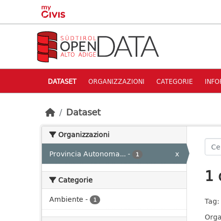
Skip to main content
DATASET
ORGANIZZAZIONI
CATEGORIE
INFO
Dataset
Organizzazioni
Provincia Autonoma...
-
x
1
1 
Categorie
Ambiente
-
1
Tag:
Orga