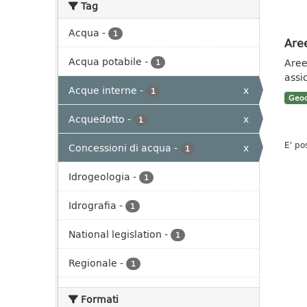
Tag
Acqua
-
1
Aree
Acqua potabile
-
Aree 
1
assi
Acque interne
-
x
1
Geoc
Acquedotto
-
x
1
E' po
Concessioni di acqua
-
x
1
Idrogeologia
-
1
Idrografia
-
1
National legislation
-
1
Regionale
-
1
Formati