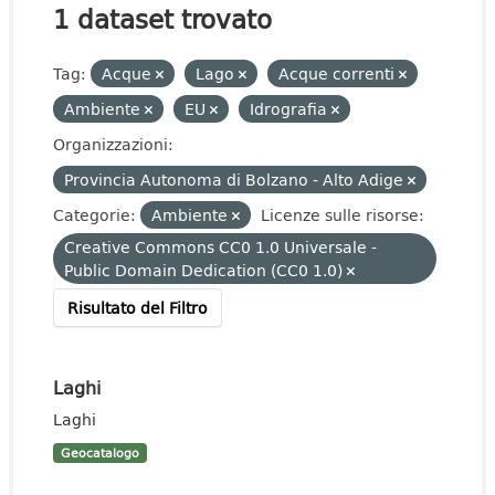
1 dataset trovato
Tag:
Acque
Lago
Acque correnti
Ambiente
EU
Idrografia
Organizzazioni:
Provincia Autonoma di Bolzano - Alto Adige
Categorie:
Ambiente
Licenze sulle risorse:
Creative Commons CC0 1.0 Universale -
Public Domain Dedication (CC0 1.0)
Risultato del Filtro
Laghi
Laghi
Geocatalogo