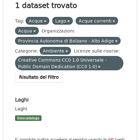
1 dataset trovato
Tag:
Acque
Lago
Acque correnti
Acqua
Organizzazioni:
Provincia Autonoma di Bolzano - Alto Adige
Categorie:
Ambiente
Licenze sulle risorse:
Creative Commons CC0 1.0 Universale -
Public Domain Dedication (CC0 1.0)
Risultato del Filtro
Laghi
Laghi
Geocatalogo
E' possibile inoltre accedere al registro usando le
API
(vedi