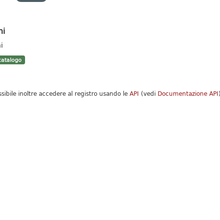
hi
i
atalogo
ssibile inoltre accedere al registro usando le
API
(vedi
Documentazione API