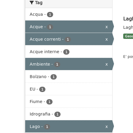
Tag
Acqua
-
1
Lag
Acque
-
x
Lagh
1
Geoc
Acque correnti
-
x
1
Acque interne
-
1
E' po
Ambiente
-
x
1
Bolzano
-
1
EU
-
1
Fiume
-
1
Idrografia
-
1
Lago
-
x
1