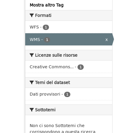
Mostra altro Tag
Formati
WFS
-
1
WMS
-
x
1
Licenze sulle risorse
Creative Commons...
-
1
Temi del dataset
Dati provvisori
-
1
Sottotemi
Non ci sono Sottotemi che
corrispondono a questa ricerca