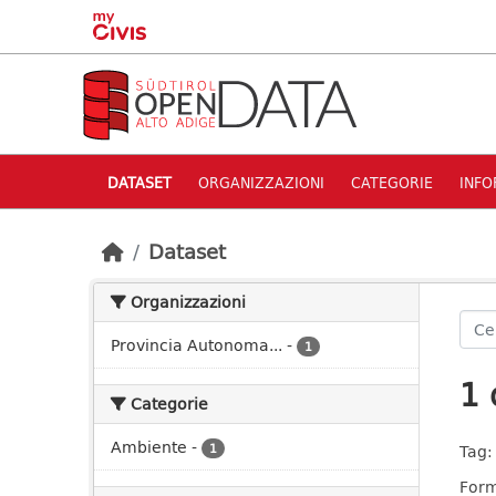
Skip to main content
DATASET
ORGANIZZAZIONI
CATEGORIE
INFO
Dataset
Organizzazioni
Provincia Autonoma...
-
1
1 
Categorie
Ambiente
-
1
Tag:
Form