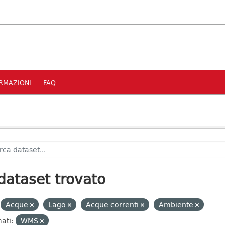
RMAZIONI
FAQ
dataset trovato
Acque
Lago
Acque correnti
Ambiente
ati:
WMS