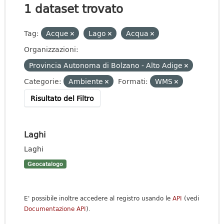
1 dataset trovato
Tag:
Acque
Lago
Acqua
Organizzazioni:
Provincia Autonoma di Bolzano - Alto Adige
Categorie:
Ambiente
Formati:
WMS
Risultato del Filtro
Laghi
Laghi
Geocatalogo
E' possibile inoltre accedere al registro usando le
API
(vedi
Documentazione API
).