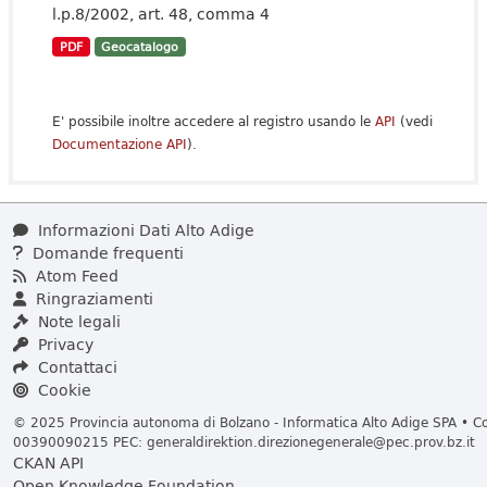
l.p.8/2002, art. 48, comma 4
PDF
Geocatalogo
E' possibile inoltre accedere al registro usando le
API
(vedi
Documentazione API
).
Informazioni Dati Alto Adige
Domande frequenti
Atom Feed
Ringraziamenti
Note legali
Privacy
Contattaci
Cookie
© 2025 Provincia autonoma di Bolzano - Informatica Alto Adige SPA • Cod
00390090215 PEC:
generaldirektion.direzionegenerale@pec.prov.bz.it
CKAN API
Open Knowledge Foundation