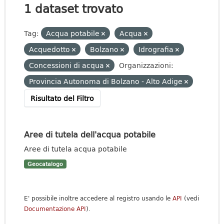
1 dataset trovato
Tag:
Acqua potabile
Acqua
Acquedotto
Bolzano
Idrografia
Concessioni di acqua
Organizzazioni:
Provincia Autonoma di Bolzano - Alto Adige
Risultato del Filtro
Aree di tutela dell'acqua potabile
Aree di tutela acqua potabile
Geocatalogo
E' possibile inoltre accedere al registro usando le
API
(vedi
Documentazione API
).