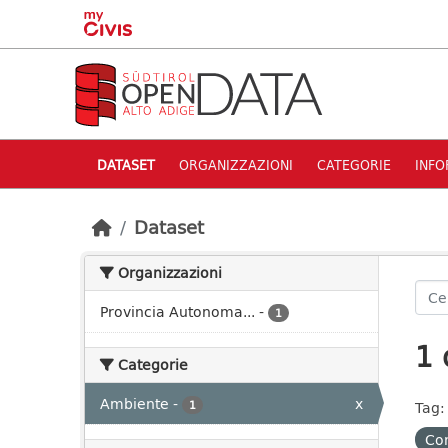
Skip to main content
DATASET
ORGANIZZAZIONI
CATEGORIE
INFO
Dataset
Organizzazioni
Provincia Autonoma...
-
1
1 
Categorie
Ambiente
-
x
1
Tag:
Con