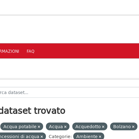
RMAZIONI
FAQ
dataset trovato
Acqua potabile
Acqua
Acquedotto
Bolzano
cessioni di acqua
Categorie:
Ambiente