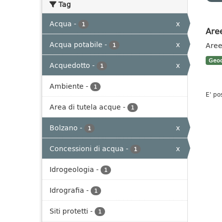
Tag
Acqua
-
x
1
Aree
Acqua potabile
-
x
Aree
1
Geoc
Acquedotto
-
x
1
Ambiente
-
1
E' po
Area di tutela acque
-
1
Bolzano
-
x
1
Concessioni di acqua
-
x
1
Idrogeologia
-
1
Idrografia
-
1
Siti protetti
-
1