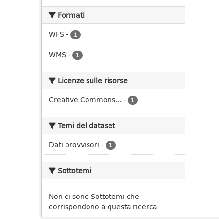
Formati
WFS
-
1
WMS
-
1
Licenze sulle risorse
Creative Commons...
-
1
Temi del dataset
Dati provvisori
-
1
Sottotemi
Non ci sono Sottotemi che
corrispondono a questa ricerca