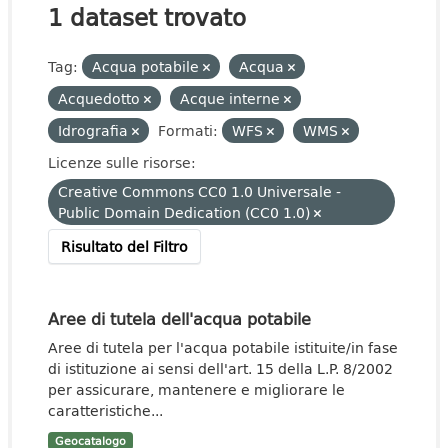
1 dataset trovato
Tag:
Acqua potabile
Acqua
Acquedotto
Acque interne
Idrografia
Formati:
WFS
WMS
Licenze sulle risorse:
Creative Commons CC0 1.0 Universale -
Public Domain Dedication (CC0 1.0)
Risultato del Filtro
Aree di tutela dell'acqua potabile
Aree di tutela per l'acqua potabile istituite/in fase
di istituzione ai sensi dell'art. 15 della L.P. 8/2002
per assicurare, mantenere e migliorare le
caratteristiche...
Geocatalogo