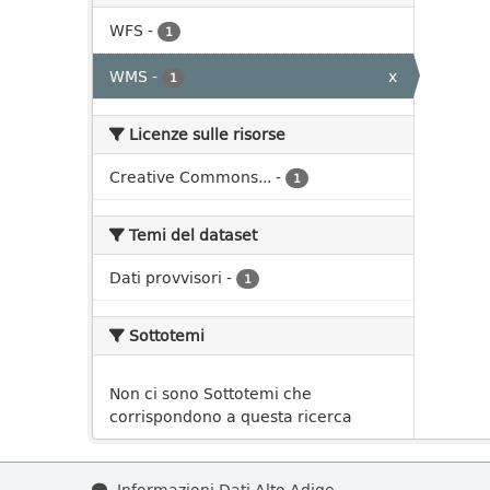
WFS
-
1
WMS
-
x
1
Licenze sulle risorse
Creative Commons...
-
1
Temi del dataset
Dati provvisori
-
1
Sottotemi
Non ci sono Sottotemi che
corrispondono a questa ricerca
Informazioni Dati Alto Adige