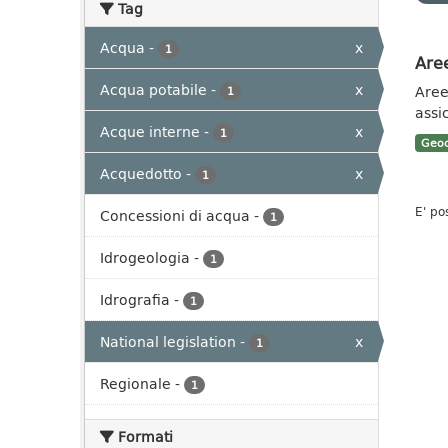
Tag
Acqua
-
x
1
Aree
Acqua potabile
-
x
Aree 
1
assi
Acque interne
-
x
1
Geoc
Acquedotto
-
x
1
E' po
Concessioni di acqua
-
1
Idrogeologia
-
1
Idrografia
-
1
National legislation
-
x
1
Regionale
-
1
Formati