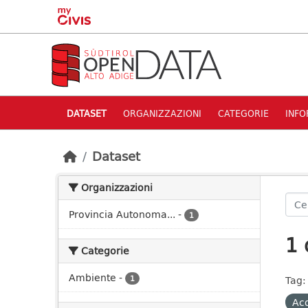
Skip to main content
DATASET
ORGANIZZAZIONI
CATEGORIE
INFO
Dataset
Organizzazioni
Provincia Autonoma...
-
1
1 
Categorie
Ambiente
-
1
Tag:
Ac