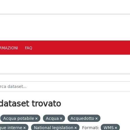
RMAZIONI
FAQ
dataset trovato
Acqua potabile
Acqua
Acquedotto
que interne
National legislation
Formati:
WMS