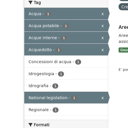
Tag
Cre
Acqua
-
x
1
Acqua potabile
-
x
Aree
1
Aree 
Acque interne
-
x
1
assi
Acquedotto
-
x
1
Geoc
Concessioni di acqua
-
1
E' po
Idrogeologia
-
1
Idrografia
-
1
National legislation
-
x
1
Regionale
-
1
Formati