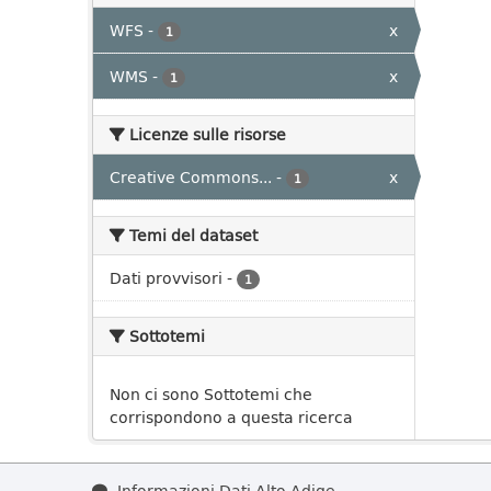
WFS
-
x
1
WMS
-
x
1
Licenze sulle risorse
Creative Commons...
-
x
1
Temi del dataset
Dati provvisori
-
1
Sottotemi
Non ci sono Sottotemi che
corrispondono a questa ricerca
Informazioni Dati Alto Adige