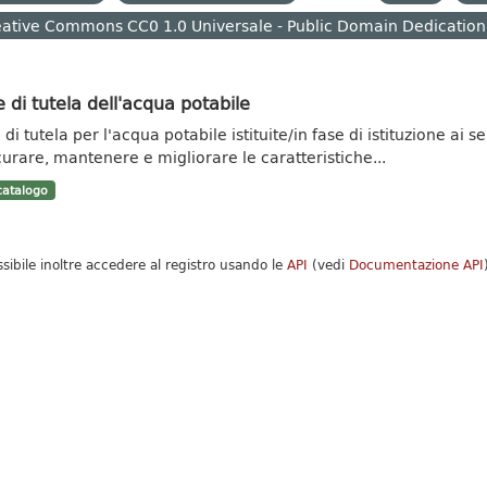
ative Commons CC0 1.0 Universale - Public Domain Dedication
 di tutela dell'acqua potabile
di tutela per l'acqua potabile istituite/in fase di istituzione ai se
curare, mantenere e migliorare le caratteristiche...
atalogo
ssibile inoltre accedere al registro usando le
API
(vedi
Documentazione API