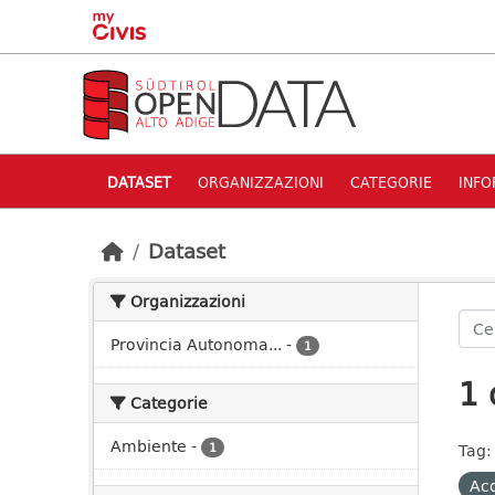
Skip to main content
DATASET
ORGANIZZAZIONI
CATEGORIE
INFO
Dataset
Organizzazioni
Provincia Autonoma...
-
1
1 
Categorie
Ambiente
-
1
Tag:
Ac