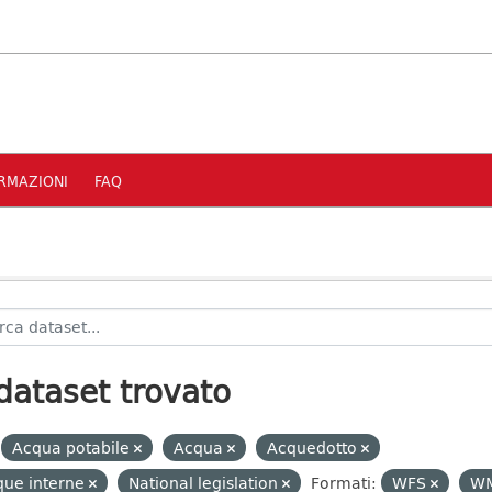
RMAZIONI
FAQ
dataset trovato
Acqua potabile
Acqua
Acquedotto
que interne
National legislation
Formati:
WFS
W