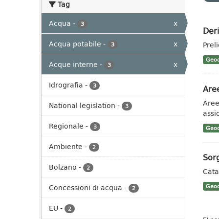
Tag
Acqua
-
x
3
Deri
Acqua potabile
-
x
Prel
3
Geoc
Acque interne
-
x
3
Idrografia
-
3
Aree
Aree 
National legislation
-
3
assi
Regionale
-
3
Geoc
Ambiente
-
2
Sorg
Bolzano
-
2
Cata
Concessioni di acqua
-
Geoc
2
EU
-
2