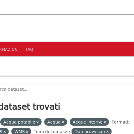
RMAZIONI
FAQ
dataset trovati
Acqua potabile
Acqua
Acque interne
Formati:
S
WMS
Temi del dataset:
Dati provvisori