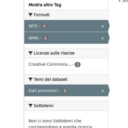
E' po
Mostra altro Tag
Formati
WFS
-
x
3
WMS
-
x
3
Licenze sulle risorse
Creative Commons...
-
3
Temi del dataset
Dati provvisori
-
x
3
Sottotemi
Non ci sono Sottotemi che
corrispondono a questa ricerca