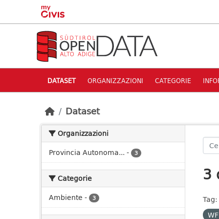
Skip to main content
DATASET
ORGANIZZAZIONI
CATEGORIE
INFO
Dataset
Organizzazioni
Provincia Autonoma...
-
3
3 
Categorie
Ambiente
-
3
Tag:
WF