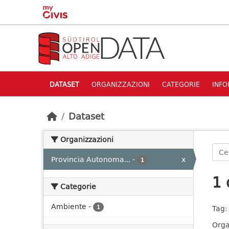
Skip to main content
DATASET
ORGANIZZAZIONI
CATEGORIE
INFO
Dataset
Organizzazioni
Provincia Autonoma...
-
x
1
1 
Categorie
Ambiente
-
1
Tag:
Orga