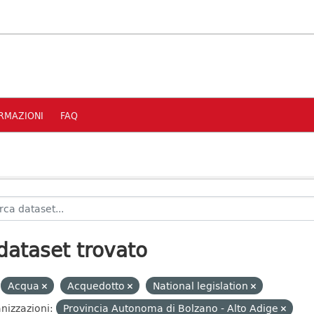
RMAZIONI
FAQ
dataset trovato
Acqua
Acquedotto
National legislation
nizzazioni:
Provincia Autonoma di Bolzano - Alto Adige