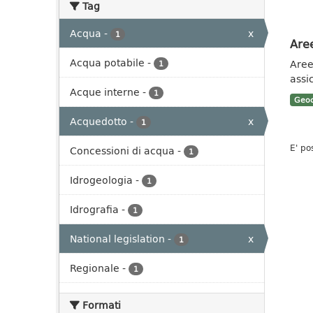
Tag
Acqua
-
x
1
Aree
Acqua potabile
-
Aree 
1
assi
Acque interne
-
1
Geoc
Acquedotto
-
x
1
E' po
Concessioni di acqua
-
1
Idrogeologia
-
1
Idrografia
-
1
National legislation
-
x
1
Regionale
-
1
Formati