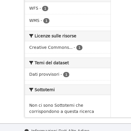
WFS
-
1
WMS
-
1
Licenze sulle risorse
Creative Commons...
-
1
Temi del dataset
Dati provvisori
-
1
Sottotemi
Non ci sono Sottotemi che
corrispondono a questa ricerca
Informazioni Dati Alto Adige