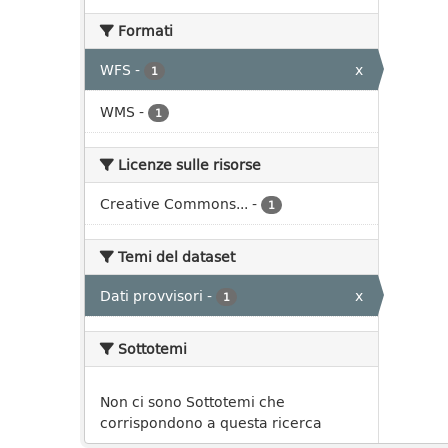
Formati
WFS
-
x
1
WMS
-
1
Licenze sulle risorse
Creative Commons...
-
1
Temi del dataset
Dati provvisori
-
x
1
Sottotemi
Non ci sono Sottotemi che
corrispondono a questa ricerca