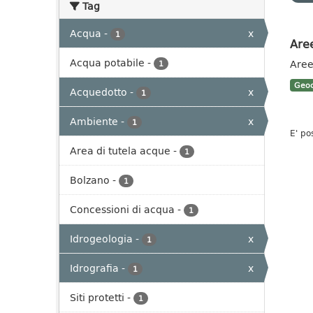
Tag
Acqua
-
x
1
Aree
Acqua potabile
-
Aree
1
Geoc
Acquedotto
-
x
1
Ambiente
-
x
1
E' po
Area di tutela acque
-
1
Bolzano
-
1
Concessioni di acqua
-
1
Idrogeologia
-
x
1
Idrografia
-
x
1
Siti protetti
-
1