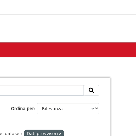
Ordina per
el dataset:
Dati provvisori