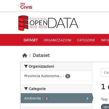
Skip to main content
DATASET
ORGANIZZAZIONI
CATEGORIE
INFO
Dataset
Organizzazioni
Provincia Autonoma...
-
1
1 
Categorie
Ambiente
-
x
1
Tag:
Idr