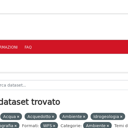
RMAZIONI
FAQ
dataset trovato
Acqua
Acquedotto
Ambiente
Idrogeologia
ografia
Formati:
WFS
Categorie:
Ambiente
Temi d