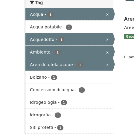
Tag
Acqua
-
x
1
Aree
Acqua potabile
-
Aree
1
Geoc
Acquedotto
-
x
1
Ambiente
-
x
1
E' po
Area di tutela acque
-
x
1
Bolzano
-
1
Concessioni di acqua
-
1
Idrogeologia
-
1
Idrografia
-
1
Siti protetti
-
1