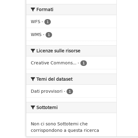
Formati
WFS
-
1
WMS
-
1
Licenze sulle risorse
Creative Commons...
-
1
Temi del dataset
Dati provvisori
-
1
Sottotemi
Non ci sono Sottotemi che
corrispondono a questa ricerca