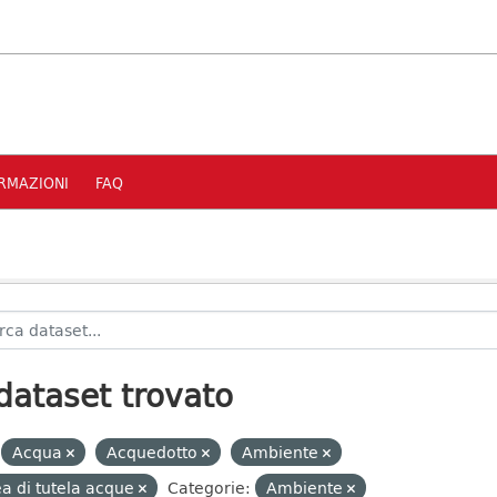
RMAZIONI
FAQ
dataset trovato
Acqua
Acquedotto
Ambiente
a di tutela acque
Categorie:
Ambiente