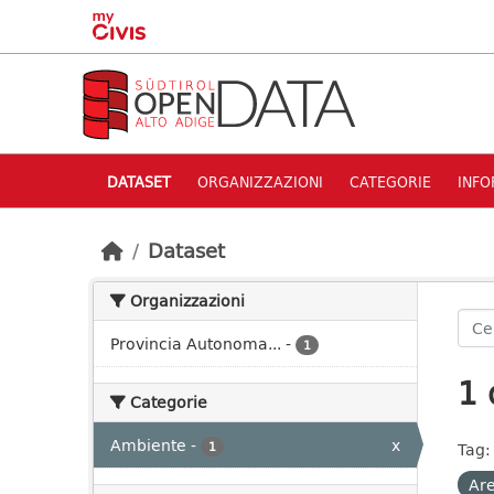
Skip to main content
DATASET
ORGANIZZAZIONI
CATEGORIE
INFO
Dataset
Organizzazioni
Provincia Autonoma...
-
1
1 
Categorie
Ambiente
-
x
1
Tag:
Are