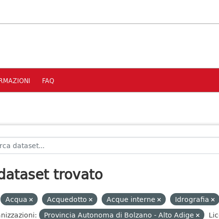
RMAZIONI
FAQ
dataset trovato
Acqua
Acquedotto
Acque interne
Idrografia
nizzazioni:
Provincia Autonoma di Bolzano - Alto Adige
Lic