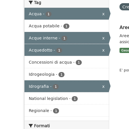
Tag
Cre
Acqua
-
x
1
Acqua potabile
-
Aree
1
Aree 
Acque interne
-
x
1
assi
Acquedotto
-
x
1
Geoc
Concessioni di acqua
-
1
E' po
Idrogeologia
-
1
Idrografia
-
x
1
National legislation
-
1
Regionale
-
1
Formati