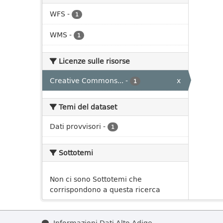
WFS
-
1
WMS
-
1
Licenze sulle risorse
Creative Commons...
-
x
1
Temi del dataset
Dati provvisori
-
1
Sottotemi
Non ci sono Sottotemi che
corrispondono a questa ricerca
Informazioni Dati Alto Adige