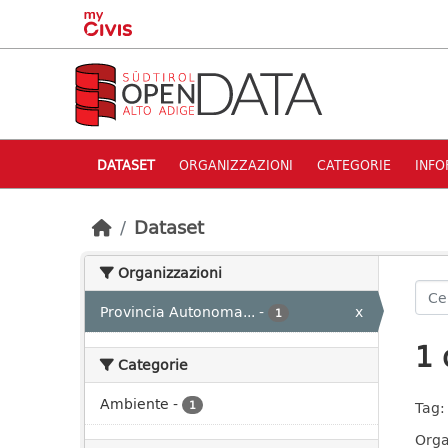
Skip to main content
DATASET
ORGANIZZAZIONI
CATEGORIE
INFO
Dataset
Organizzazioni
Provincia Autonoma...
-
x
1
1 
Categorie
Ambiente
-
1
Tag:
Orga