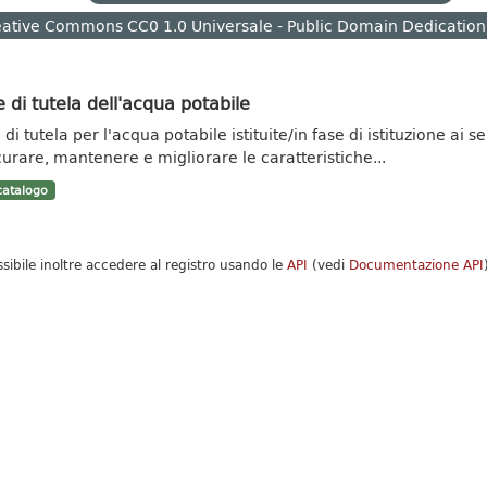
ative Commons CC0 1.0 Universale - Public Domain Dedication
 di tutela dell'acqua potabile
di tutela per l'acqua potabile istituite/in fase di istituzione ai se
curare, mantenere e migliorare le caratteristiche...
atalogo
ssibile inoltre accedere al registro usando le
API
(vedi
Documentazione API