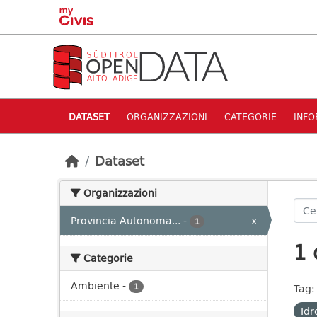
Skip to main content
DATASET
ORGANIZZAZIONI
CATEGORIE
INFO
Dataset
Organizzazioni
Provincia Autonoma...
-
x
1
1 
Categorie
Ambiente
-
1
Tag:
Idr