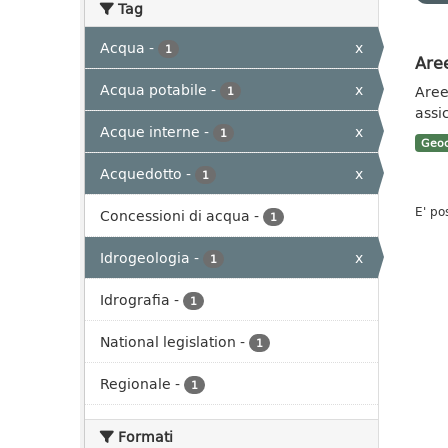
Tag
Acqua
-
x
1
Aree
Acqua potabile
-
x
Aree 
1
assi
Acque interne
-
x
1
Geoc
Acquedotto
-
x
1
E' po
Concessioni di acqua
-
1
Idrogeologia
-
x
1
Idrografia
-
1
National legislation
-
1
Regionale
-
1
Formati