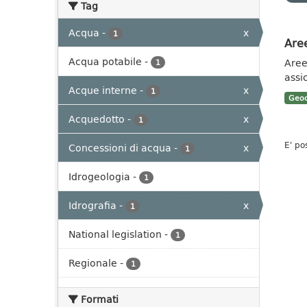
Tag
Acqua
-
x
1
Aree
Acqua potabile
-
Aree 
1
assi
Acque interne
-
x
1
Geoc
Acquedotto
-
x
1
E' po
Concessioni di acqua
-
x
1
Idrogeologia
-
1
Idrografia
-
x
1
National legislation
-
1
Regionale
-
1
Formati