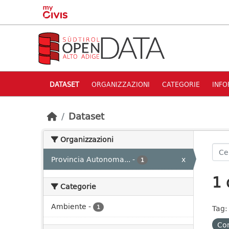
Skip to main content
DATASET
ORGANIZZAZIONI
CATEGORIE
INFO
Dataset
Organizzazioni
Provincia Autonoma...
-
x
1
1 
Categorie
Ambiente
-
1
Tag:
Con