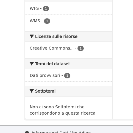
WFS
-
1
WMS
-
1
Licenze sulle risorse
Creative Commons...
-
1
Temi del dataset
Dati provvisori
-
1
Sottotemi
Non ci sono Sottotemi che
corrispondono a questa ricerca
Informazioni Dati Alto Adige