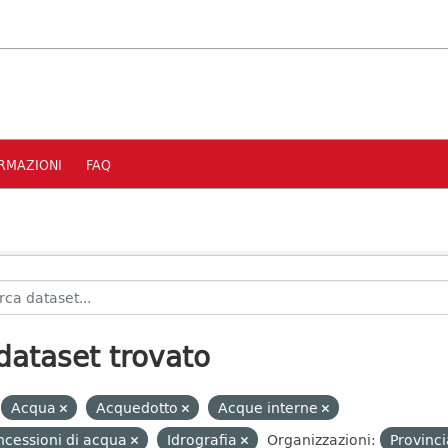
RMAZIONI
FAQ
dataset trovato
Acqua
Acquedotto
Acque interne
cessioni di acqua
Idrografia
Organizzazioni:
Provinc