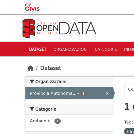
Skip to main content
DATASET
ORGANIZZAZIONI
CATEGORIE
INFO
Dataset
Organizzazioni
Provincia Autonoma...
-
x
1
1 
Categorie
Ambiente
-
1
Tag:
Idr