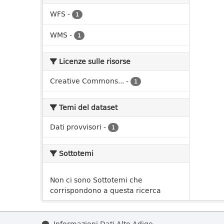
WFS
-
1
WMS
-
1
Licenze sulle risorse
Creative Commons...
-
1
Temi del dataset
Dati provvisori
-
1
Sottotemi
Non ci sono Sottotemi che
corrispondono a questa ricerca
Informazioni Dati Alto Adige