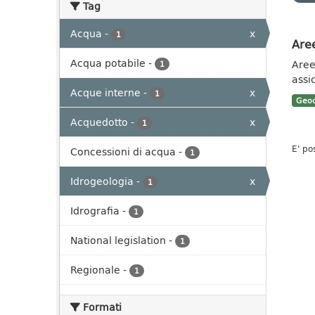
Tag
Acqua
-
x
1
Aree
Acqua potabile
-
Aree 
1
assi
Acque interne
-
x
1
Geoc
Acquedotto
-
x
1
E' po
Concessioni di acqua
-
1
Idrogeologia
-
x
1
Idrografia
-
1
National legislation
-
1
Regionale
-
1
Formati