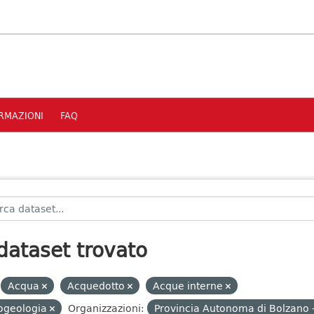
RMAZIONI
FAQ
dataset trovato
Acqua
Acquedotto
Acque interne
ogeologia
Organizzazioni:
Provincia Autonoma di Bolzano 