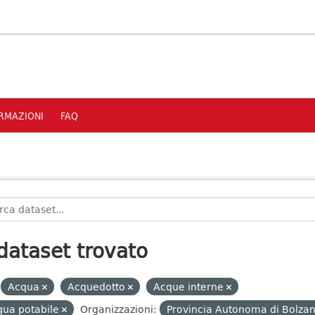
RMAZIONI
FAQ
dataset trovato
Acqua
Acquedotto
Acque interne
qua potabile
Organizzazioni:
Provincia Autonoma di Bolzan