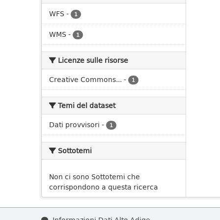
WFS
-
1
WMS
-
1
Licenze sulle risorse
Creative Commons...
-
1
Temi del dataset
Dati provvisori
-
1
Sottotemi
Non ci sono Sottotemi che
corrispondono a questa ricerca
Informazioni Dati Alto Adige