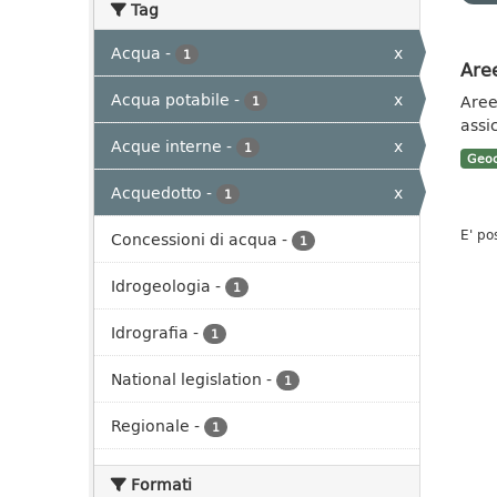
Tag
Acqua
-
x
1
Aree
Acqua potabile
-
x
Aree 
1
assi
Acque interne
-
x
1
Geoc
Acquedotto
-
x
1
E' po
Concessioni di acqua
-
1
Idrogeologia
-
1
Idrografia
-
1
National legislation
-
1
Regionale
-
1
Formati