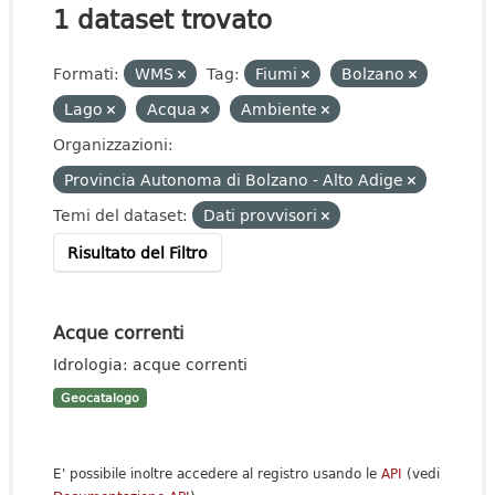
1 dataset trovato
Formati:
WMS
Tag:
Fiumi
Bolzano
Lago
Acqua
Ambiente
Organizzazioni:
Provincia Autonoma di Bolzano - Alto Adige
Temi del dataset:
Dati provvisori
Risultato del Filtro
Acque correnti
Idrologia: acque correnti
Geocatalogo
E' possibile inoltre accedere al registro usando le
API
(vedi