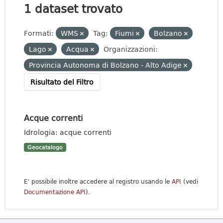
1 dataset trovato
Formati:
WMS
Tag:
Fiumi
Bolzano
Lago
Acqua
Organizzazioni:
Provincia Autonoma di Bolzano - Alto Adige
Risultato del Filtro
Acque correnti
Idrologia: acque correnti
Geocatalogo
E' possibile inoltre accedere al registro usando le
API
(vedi
Documentazione API
).