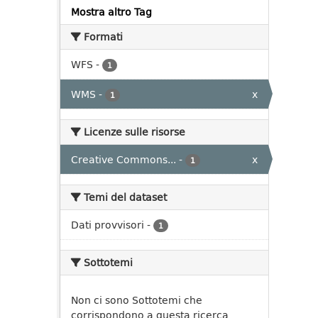
Mostra altro Tag
Formati
WFS
-
1
WMS
-
x
1
Licenze sulle risorse
Creative Commons...
-
x
1
Temi del dataset
Dati provvisori
-
1
Sottotemi
Non ci sono Sottotemi che
corrispondono a questa ricerca