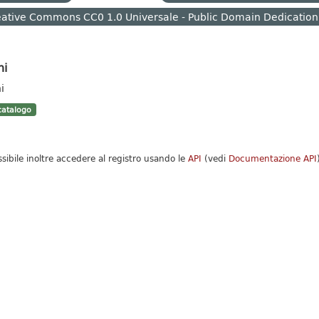
ative Commons CC0 1.0 Universale - Public Domain Dedication
hi
i
atalogo
ssibile inoltre accedere al registro usando le
API
(vedi
Documentazione API