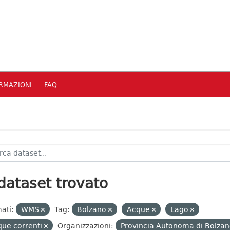
RMAZIONI
FAQ
dataset trovato
ati:
WMS
Tag:
Bolzano
Acque
Lago
ue correnti
Organizzazioni:
Provincia Autonoma di Bolzan