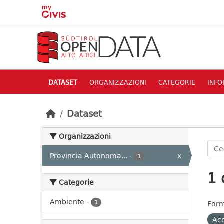
Skip to main content
DATASET
ORGANIZZAZIONI
CATEGORIE
INFO
Dataset
Organizzazioni
Provincia Autonoma...
-
x
1
1 
Categorie
Ambiente
-
1
Form
Acq