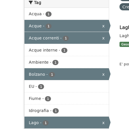
Tag
Cre
Acqua
-
1
Acque
-
x
Lag
1
Lagh
Acque correnti
-
x
1
Geoc
Acque interne
-
1
Ambiente
-
1
E' po
Bolzano
-
x
1
EU
-
1
Fiume
-
1
Idrografia
-
1
Lago
-
x
1