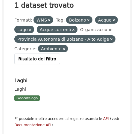
1 dataset trovato
Formati:
WMS
Tag:
Bolzano
Acque
Lago
Acque correnti
Organizzazioni:
Provincia Autonoma di Bolzano - Alto Adige
Categorie:
Ambiente
Risultato del Filtro
Laghi
Laghi
Geocatalogo
E' possibile inoltre accedere al registro usando le
API
(vedi
Documentazione API
).