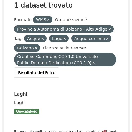
1 dataset trovato
Formati:
WMS
Organizzazioni:
Provincia Autonoma di Bolzano - Alto Adige
Tag:
Acque
Lago
Acque correnti
Bolzano
Licenze sulle risorse:
Creative Commons CC0 1.0 Universale -
Public Domain Dedication (CC0 1.0)
Risultato del Filtro
Laghi
Laghi
Geocatalogo
E' possibile inoltre accedere al registro usando le
API
(vedi