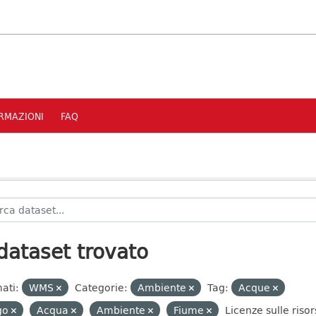
RMAZIONI
FAQ
dataset trovato
ati:
WMS
Categorie:
Ambiente
Tag:
Acque
go
Acqua
Ambiente
Fiume
Licenze sulle risor