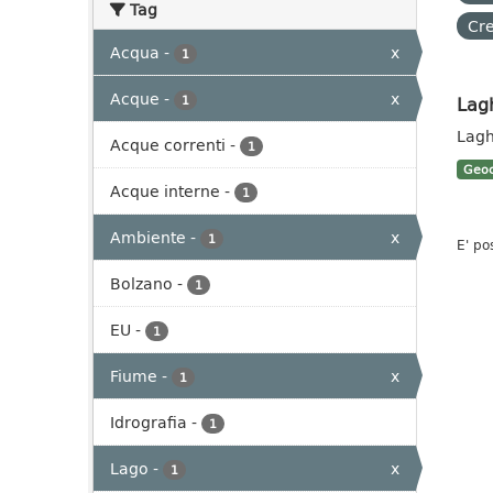
Tag
Cre
Acqua
-
x
1
Acque
-
x
Lag
1
Lagh
Acque correnti
-
1
Geoc
Acque interne
-
1
Ambiente
-
x
1
E' po
Bolzano
-
1
EU
-
1
Fiume
-
x
1
Idrografia
-
1
Lago
-
x
1