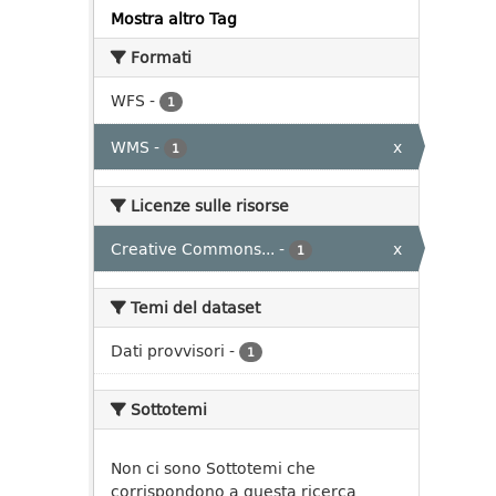
Mostra altro Tag
Formati
WFS
-
1
WMS
-
x
1
Licenze sulle risorse
Creative Commons...
-
x
1
Temi del dataset
Dati provvisori
-
1
Sottotemi
Non ci sono Sottotemi che
corrispondono a questa ricerca