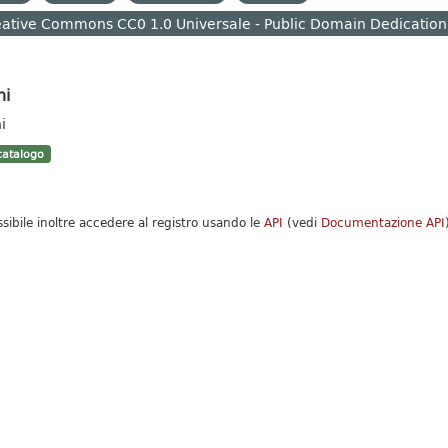
ative Commons CC0 1.0 Universale - Public Domain Dedication
hi
i
atalogo
ssibile inoltre accedere al registro usando le
API
(vedi
Documentazione API