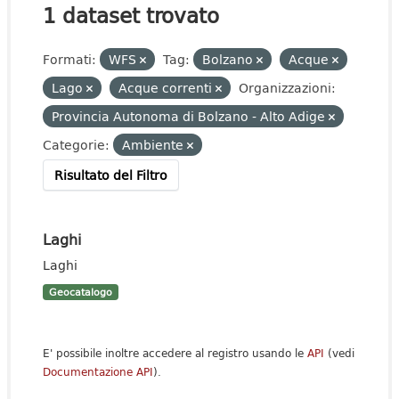
1 dataset trovato
Formati:
WFS
Tag:
Bolzano
Acque
Lago
Acque correnti
Organizzazioni:
Provincia Autonoma di Bolzano - Alto Adige
Categorie:
Ambiente
Risultato del Filtro
Laghi
Laghi
Geocatalogo
E' possibile inoltre accedere al registro usando le
API
(vedi
Documentazione API
).