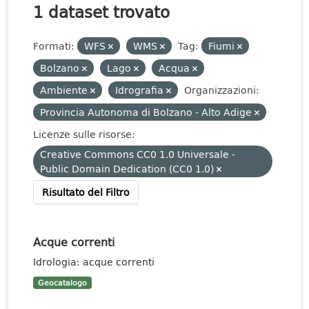
1 dataset trovato
Formati:
WFS
WMS
Tag:
Fiumi
Bolzano
Lago
Acqua
Ambiente
Idrografia
Organizzazioni:
Provincia Autonoma di Bolzano - Alto Adige
Licenze sulle risorse:
Creative Commons CC0 1.0 Universale -
Public Domain Dedication (CC0 1.0)
Risultato del Filtro
Acque correnti
Idrologia: acque correnti
Geocatalogo