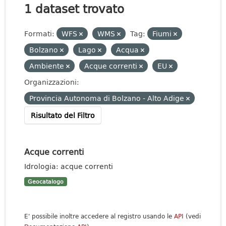
1 dataset trovato
Formati:
WFS
WMS
Tag:
Fiumi
Bolzano
Lago
Acqua
Ambiente
Acque correnti
EU
Organizzazioni:
Provincia Autonoma di Bolzano - Alto Adige
Risultato del Filtro
Acque correnti
Idrologia: acque correnti
Geocatalogo
E' possibile inoltre accedere al registro usando le
API
(vedi