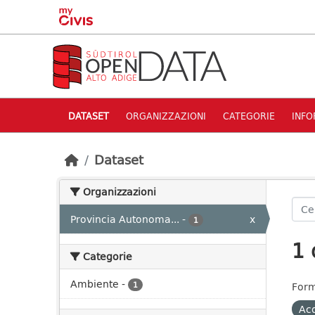
Skip to main content
DATASET
ORGANIZZAZIONI
CATEGORIE
INFO
Dataset
Organizzazioni
Provincia Autonoma...
-
x
1
1 
Categorie
Ambiente
-
1
Form
Ac