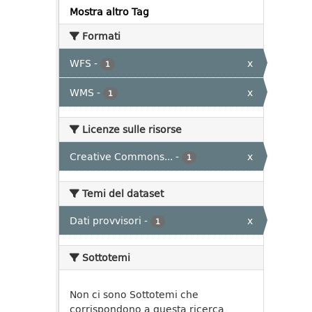
Mostra altro Tag
Formati
WFS
-
x
1
WMS
-
x
1
Licenze sulle risorse
Creative Commons...
-
x
1
Temi del dataset
Dati provvisori
-
x
1
Sottotemi
Non ci sono Sottotemi che
corrispondono a questa ricerca