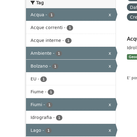
Tag
Dat
Acqua
-
x
1
Cre
Acque correnti
-
1
Acq
Acque interne
-
1
Idro
Ambiente
-
x
1
Geoc
Bolzano
-
x
1
E' po
EU
-
1
Fiume
-
1
Fiumi
-
x
1
Idrografia
-
1
Lago
-
x
1