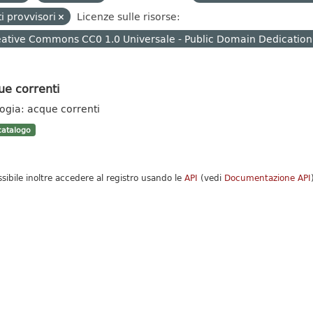
i provvisori
Licenze sulle risorse:
ative Commons CC0 1.0 Universale - Public Domain Dedication
ue correnti
logia: acque correnti
atalogo
ssibile inoltre accedere al registro usando le
API
(vedi
Documentazione API