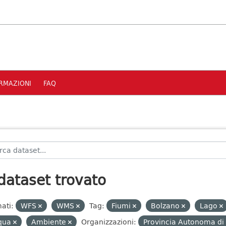
RMAZIONI
FAQ
dataset trovato
ati:
WFS
WMS
Tag:
Fiumi
Bolzano
Lago
qua
Ambiente
Organizzazioni:
Provincia Autonoma di 