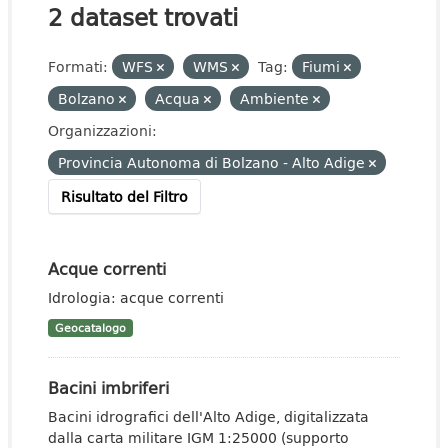
2 dataset trovati
Formati:
WFS
WMS
Tag:
Fiumi
Bolzano
Acqua
Ambiente
Organizzazioni:
Provincia Autonoma di Bolzano - Alto Adige
Risultato del Filtro
Acque correnti
Idrologia: acque correnti
Geocatalogo
Bacini imbriferi
Bacini idrografici dell'Alto Adige, digitalizzata
dalla carta militare IGM 1:25000 (supporto