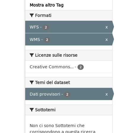
Mostra altro Tag
Formati
WFS
-
x
2
WMS
-
x
2
Licenze sulle risorse
Creative Commons...
-
2
Temi del dataset
Dati provvisori
-
x
2
Sottotemi
Non ci sono Sottotemi che
corrispondono a questa ricerca