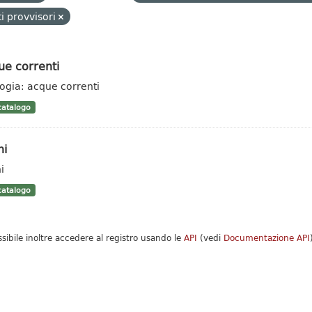
i provvisori
ue correnti
logia: acque correnti
atalogo
hi
i
atalogo
ssibile inoltre accedere al registro usando le
API
(vedi
Documentazione API