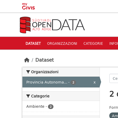
Skip to main content
DATASET
ORGANIZZAZIONI
CATEGORIE
INFO
Dataset
Organizzazioni
Provincia Autonoma...
-
x
2
2 
Categorie
Ambiente
-
2
Form
Am