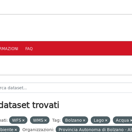
RMAZIONI
FAQ
dataset trovati
ati:
WFS
WMS
Tag:
Bolzano
Lago
Acqua
biente
Organizzazioni:
Provincia Autonoma di Bolzano - A