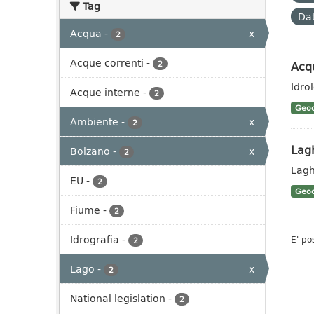
Tag
Dat
Acqua
-
x
2
Acque correnti
-
Acq
2
Idro
Acque interne
-
2
Geoc
Ambiente
-
x
2
Lag
Bolzano
-
x
2
Lagh
EU
-
2
Geoc
Fiume
-
2
Idrografia
-
E' po
2
Lago
-
x
2
National legislation
-
2