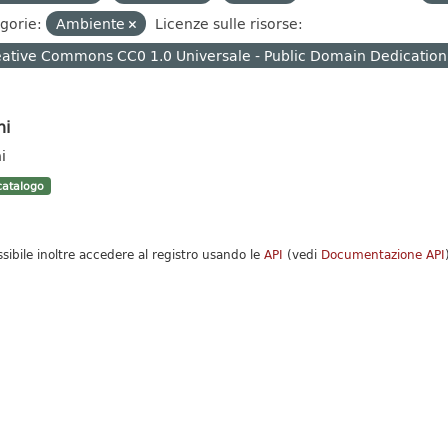
gorie:
Ambiente
Licenze sulle risorse:
ative Commons CC0 1.0 Universale - Public Domain Dedication
hi
i
atalogo
ssibile inoltre accedere al registro usando le
API
(vedi
Documentazione API