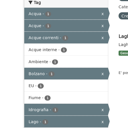
Tag
Cate
Acqua
-
x
1
Cre
Acque
-
x
1
Lag
Acque correnti
-
x
1
Lagh
Acque interne
-
1
Geoc
Ambiente
-
1
E' po
Bolzano
-
x
1
EU
-
1
Fiume
-
1
Idrografia
-
x
1
Lago
-
x
1