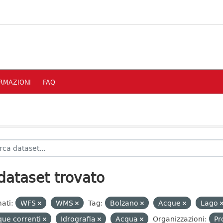
RMAZIONI
FAQ
dataset trovato
ati:
WFS
WMS
Tag:
Bolzano
Acque
Lago
ue correnti
Idrografia
Acqua
Organizzazioni:
Pr