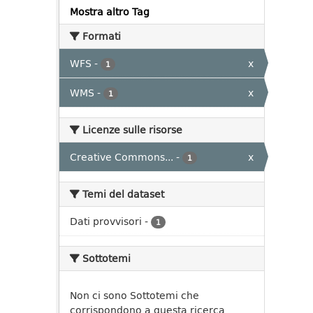
Mostra altro Tag
Formati
WFS
-
x
1
WMS
-
x
1
Licenze sulle risorse
Creative Commons...
-
x
1
Temi del dataset
Dati provvisori
-
1
Sottotemi
Non ci sono Sottotemi che
corrispondono a questa ricerca