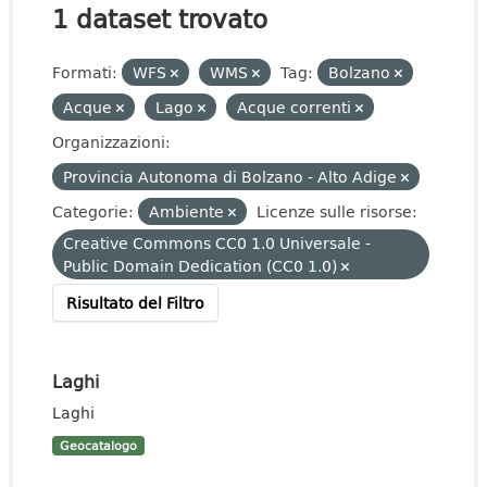
1 dataset trovato
Formati:
WFS
WMS
Tag:
Bolzano
Acque
Lago
Acque correnti
Organizzazioni:
Provincia Autonoma di Bolzano - Alto Adige
Categorie:
Ambiente
Licenze sulle risorse:
Creative Commons CC0 1.0 Universale -
Public Domain Dedication (CC0 1.0)
Risultato del Filtro
Laghi
Laghi
Geocatalogo