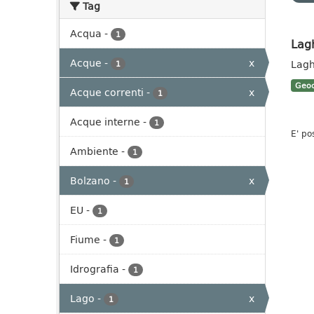
Tag
Acqua
-
1
Lag
Acque
-
x
Lagh
1
Geoc
Acque correnti
-
x
1
Acque interne
-
1
E' po
Ambiente
-
1
Bolzano
-
x
1
EU
-
1
Fiume
-
1
Idrografia
-
1
Lago
-
x
1