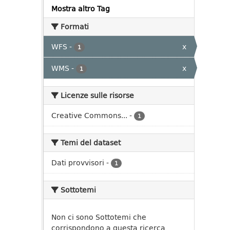
Mostra altro Tag
Formati
WFS
-
x
1
WMS
-
x
1
Licenze sulle risorse
Creative Commons...
-
1
Temi del dataset
Dati provvisori
-
1
Sottotemi
Non ci sono Sottotemi che
corrispondono a questa ricerca