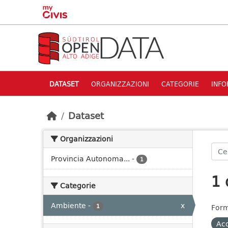
Skip to main content
DATASET
ORGANIZZAZIONI
CATEGORIE
INFO
Dataset
Organizzazioni
Provincia Autonoma...
-
1
1 
Categorie
Ambiente
-
x
1
Form
Acq