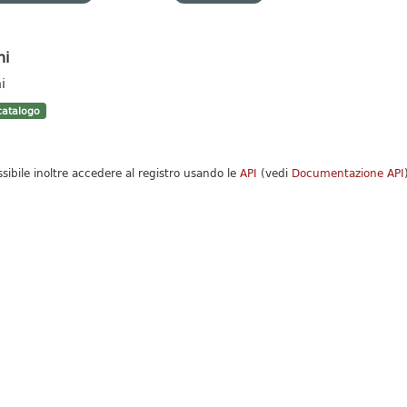
hi
i
atalogo
ssibile inoltre accedere al registro usando le
API
(vedi
Documentazione API