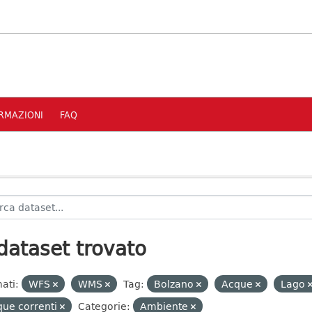
RMAZIONI
FAQ
dataset trovato
ati:
WFS
WMS
Tag:
Bolzano
Acque
Lago
ue correnti
Categorie:
Ambiente