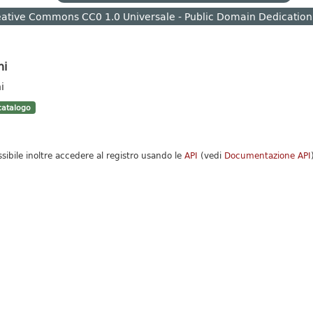
ative Commons CC0 1.0 Universale - Public Domain Dedication
hi
i
atalogo
ssibile inoltre accedere al registro usando le
API
(vedi
Documentazione API