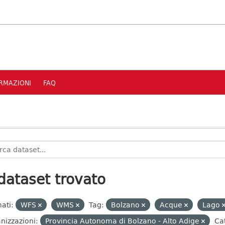
RMAZIONI
FAQ
dataset trovato
ati:
WFS
WMS
Tag:
Bolzano
Acque
Lago
nizzazioni:
Provincia Autonoma di Bolzano - Alto Adige
Ca