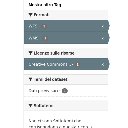
Mostra altro Tag
Formati
WFS
-
x
1
WMS
-
x
1
Licenze sulle risorse
Creative Commons...
-
x
1
Temi del dataset
Dati provvisori
-
1
Sottotemi
Non ci sono Sottotemi che
corrispondono a questa ricerca