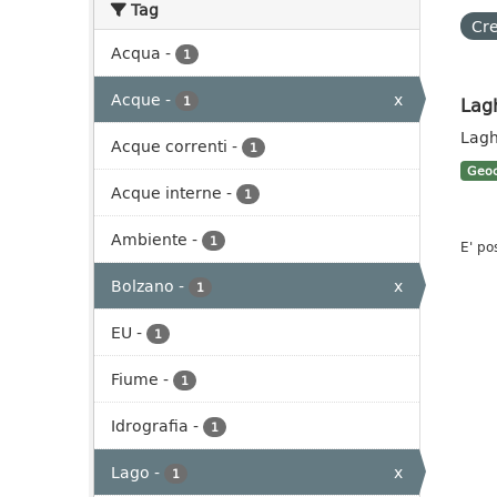
Tag
Cre
Acqua
-
1
Acque
-
x
Lag
1
Lagh
Acque correnti
-
1
Geoc
Acque interne
-
1
Ambiente
-
1
E' po
Bolzano
-
x
1
EU
-
1
Fiume
-
1
Idrografia
-
1
Lago
-
x
1