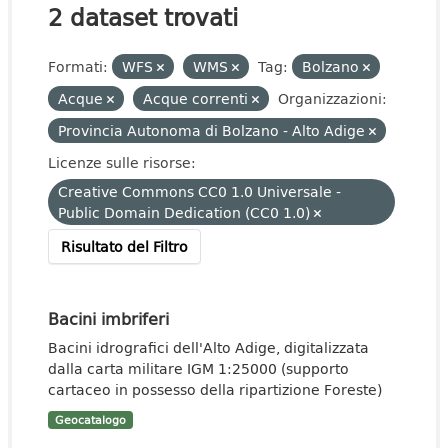
2 dataset trovati
Formati:
WFS
WMS
Tag:
Bolzano
Acque
Acque correnti
Organizzazioni:
Provincia Autonoma di Bolzano - Alto Adige
Licenze sulle risorse:
Creative Commons CC0 1.0 Universale -
Public Domain Dedication (CC0 1.0)
Risultato del Filtro
Bacini imbriferi
Bacini idrografici dell'Alto Adige, digitalizzata
dalla carta militare IGM 1:25000 (supporto
cartaceo in possesso della ripartizione Foreste)
Geocatalogo