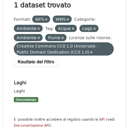
1 dataset trovato
Formati:
WFS
WMS
Categorie:
Ambiente
Tag:
Acque
Lago
Ambiente
Fiume
Licenze sulle risorse:
Creative Commons CC0 1.0 Universale -
Public Domain Dedication (CC0 1.0)
Risultato del Filtro
Laghi
Laghi
Geocatalogo
E' possibile inoltre accedere al registro usando le
API
(vedi
Documentazione API
).