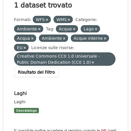
1 dataset trovato
Formati:
WFS
WMS
Categorie:
Ambiente
Tag:
Acque
Lago
Acqua
Ambiente
Acque interne
EU
Licenze sulle risorse:
Creative Commons CC0 1.0 Universale -
Public Domain Dedication (CC0 1.0)
Risultato del Filtro
Laghi
Laghi
Geocatalogo
E' possibile inoltre accedere al registro usando le
API
(vedi