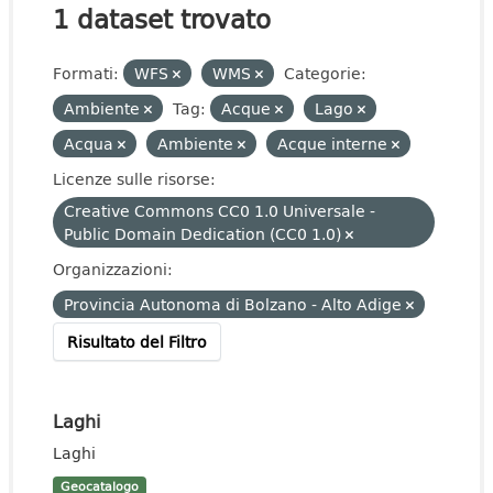
1 dataset trovato
Formati:
WFS
WMS
Categorie:
Ambiente
Tag:
Acque
Lago
Acqua
Ambiente
Acque interne
Licenze sulle risorse:
Creative Commons CC0 1.0 Universale -
Public Domain Dedication (CC0 1.0)
Organizzazioni:
Provincia Autonoma di Bolzano - Alto Adige
Risultato del Filtro
Laghi
Laghi
Geocatalogo