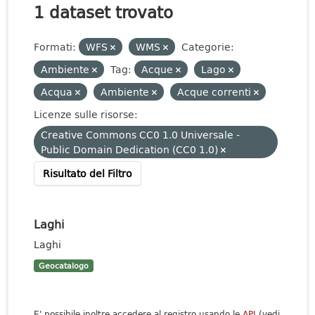
1 dataset trovato
Formati:
WFS
WMS
Categorie:
Ambiente
Tag:
Acque
Lago
Acqua
Ambiente
Acque correnti
Licenze sulle risorse:
Creative Commons CC0 1.0 Universale -
Public Domain Dedication (CC0 1.0)
Risultato del Filtro
Laghi
Laghi
Geocatalogo
E' possibile inoltre accedere al registro usando le
API
(vedi