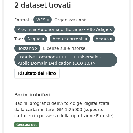
2 dataset trovati
Formati:
WFS
Organizzazioni:
Provincia Autonoma di Bolzano - Alto Adige
Tag:
Acque
Acque correnti
Acqua
Bolzano
Licenze sulle risorse:
Creative Commons CC0 1.0 Universale -
Public Domain Dedication (CC0 1.0)
Risultato del Filtro
Bacini imbriferi
Bacini idrografici dell'Alto Adige, digitalizzata
dalla carta militare IGM 1:25000 (supporto
cartaceo in possesso della ripartizione Foreste)
Geocatalogo