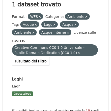
1 dataset trovato
Formati:
WFS
Categorie:
Ambiente
Tag:
Acque
Lago
Acqua
Ambiente
Acque interne
Licenze sulle
risorse:
Creative Commons CC0 1.0 Universale -
Public Domain Dedication (CC0 1.0)
Risultato del Filtro
Laghi
Laghi
Geocatalogo
E' possibile inoltre accedere al registro usando le
API
(vedi