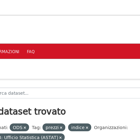
RMAZIONI
FAQ
dataset trovato
ati:
ODS
Tag:
prezzi
indice
Organizzazioni:
: Ufficio Statistica (ASTAT)