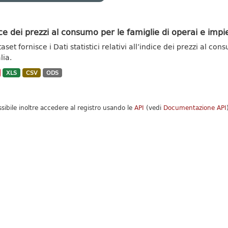
ce dei prezzi al consumo per le famiglie di operai e impie
taset fornisce i Dati statistici relativi all’indice dei prezzi al c
alia.
XLS
CSV
ODS
ssibile inoltre accedere al registro usando le
API
(vedi
Documentazione API