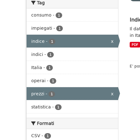
Tag
consumo
-
1
Indi
impiegati
-
Il da
1
in It
indice
-
x
1
PDF
indici
-
1
E' po
Italia
-
1
operai
-
1
prezzi
-
x
1
statistica
-
1
Formati
CSV
-
1