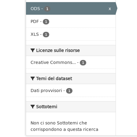
ODS
-
x
1
PDF
-
1
XLS
-
1
Licenze sulle risorse
Creative Commons...
-
1
Temi del dataset
Dati provvisori
-
1
Sottotemi
Non ci sono Sottotemi che
corrispondono a questa ricerca