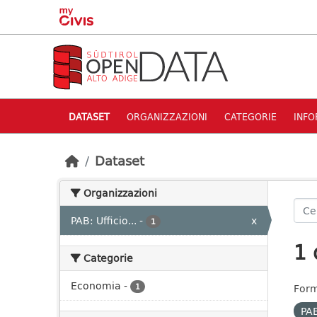
Skip to main content
DATASET
ORGANIZZAZIONI
CATEGORIE
INFO
Dataset
Organizzazioni
PAB: Ufficio...
-
x
1
1 
Categorie
Economia
-
1
Form
PAB