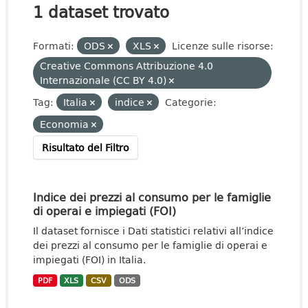
1 dataset trovato
Formati:
ODS
XLS
Licenze sulle risorse:
Creative Commons Attribuzione 4.0
Internazionale (CC BY 4.0)
Tag:
Italia
indice
Categorie:
Economia
Risultato del Filtro
Indice dei prezzi al consumo per le famiglie
di operai e impiegati (FOI)
Il dataset fornisce i Dati statistici relativi all’indice
dei prezzi al consumo per le famiglie di operai e
impiegati (FOI) in Italia.
PDF
XLS
CSV
ODS