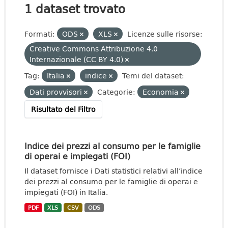
1 dataset trovato
Formati:
ODS
XLS
Licenze sulle risorse:
Creative Commons Attribuzione 4.0
Internazionale (CC BY 4.0)
Tag:
Italia
indice
Temi del dataset:
Dati provvisori
Categorie:
Economia
Risultato del Filtro
Indice dei prezzi al consumo per le famiglie
di operai e impiegati (FOI)
Il dataset fornisce i Dati statistici relativi all’indice
dei prezzi al consumo per le famiglie di operai e
impiegati (FOI) in Italia.
PDF
XLS
CSV
ODS