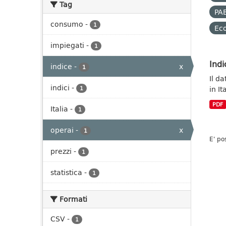
Tag
PAB
consumo
-
1
Ec
impiegati
-
1
Indi
indice
-
x
1
Il da
indici
-
in It
1
PDF
Italia
-
1
operai
-
x
1
E' po
prezzi
-
1
statistica
-
1
Formati
CSV
-
1