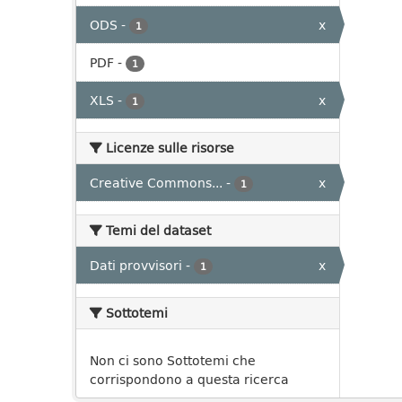
ODS
-
x
1
PDF
-
1
XLS
-
x
1
Licenze sulle risorse
Creative Commons...
-
x
1
Temi del dataset
Dati provvisori
-
x
1
Sottotemi
Non ci sono Sottotemi che
corrispondono a questa ricerca