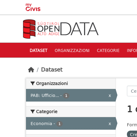
Skip to main content
DATASET
ORGANIZZAZIONI
CATEGORIE
INFO
Dataset
Organizzazioni
PAB: Ufficio...
-
x
1
1 
Categorie
Economia
-
x
1
Form
Cre