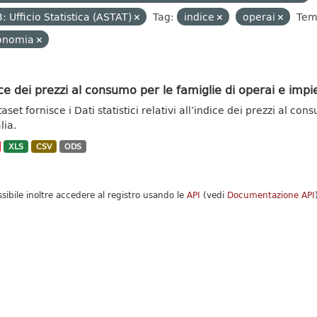
: Ufficio Statistica (ASTAT)
Tag:
indice
operai
Temi
onomia
ce dei prezzi al consumo per le famiglie di operai e impie
taset fornisce i Dati statistici relativi all’indice dei prezzi al c
alia.
XLS
CSV
ODS
ssibile inoltre accedere al registro usando le
API
(vedi
Documentazione API