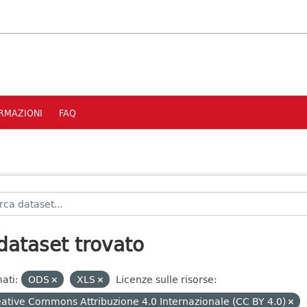
RMAZIONI
FAQ
dataset trovato
ati:
ODS
XLS
Licenze sulle risorse:
ative Commons Attribuzione 4.0 Internazionale (CC BY 4.0)