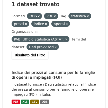
1 dataset trovato
Formati:
ODS
PDF
Tag:
statistica
prezzi
indice
operai
Organizzazioni:
PAB: Ufficio Statistica (ASTAT)
Temi del
dataset:
Dati provvisori
Risultato del Filtro
Indice dei prezzi al consumo per le famiglie
di operai e impiegati (FOI)
Il dataset fornisce i Dati statistici relativi all’indice
dei prezzi al consumo per le famiglie di operai e
impiegati (FOI) in Italia.
PDF
XLS
CSV
ODS