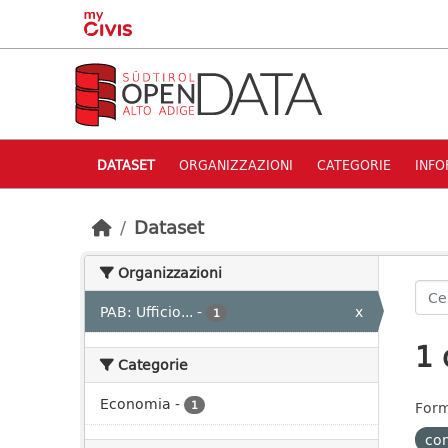
Skip to main content
DATASET
ORGANIZZAZIONI
CATEGORIE
INFO
Dataset
Organizzazioni
PAB: Ufficio...
-
x
1
1 
Categorie
Economia
-
1
Form
co