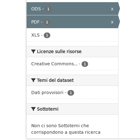
ODS
-
x
1
PDF
-
x
1
XLS
-
1
Licenze sulle risorse
Creative Commons...
-
1
Temi del dataset
Dati provvisori
-
1
Sottotemi
Non ci sono Sottotemi che
corrispondono a questa ricerca