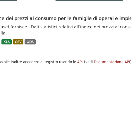
ce dei prezzi al consumo per le famiglie di operai e impie
taset fornisce i Dati statistici relativi all’indice dei prezzi al c
alia.
XLS
CSV
ODS
ssibile inoltre accedere al registro usando le
API
(vedi
Documentazione API