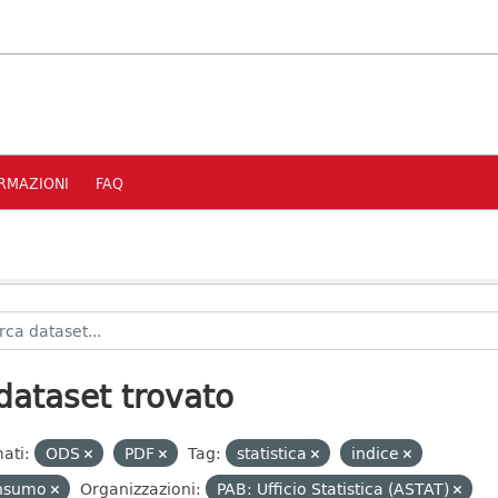
RMAZIONI
FAQ
dataset trovato
ati:
ODS
PDF
Tag:
statistica
indice
nsumo
Organizzazioni:
PAB: Ufficio Statistica (ASTAT)