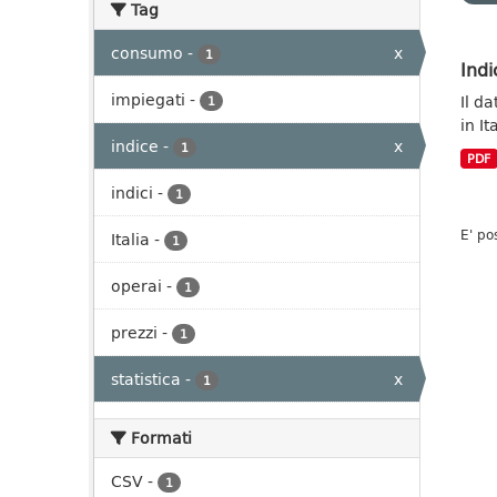
Tag
consumo
-
x
1
Indi
impiegati
-
Il da
1
in It
indice
-
x
1
PDF
indici
-
1
E' po
Italia
-
1
operai
-
1
prezzi
-
1
statistica
-
x
1
Formati
CSV
-
1